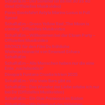
SchaRaEm – Der Sommer ist da mit 30 35 40
Grad (Offizielles Musikvideo)
Porec Bootsfahrt Astyle Marine Luxus in Full
Speed
SchaRaEm – Green Yellow Red „The Moon is
coming“ Offizielles Musikvideo
SchaRaEm – Willkommen bei der Clown Party –
Offizielles Musikvideo
BRONZE für den Film Du fröhliche
Weihnachtsnacht von Emanuel Schara
SchaRaEm
SchaRaEm – Alle Menschen haben nur die eine
Erde „nachdenklich“
Dinopark Funtana Croatia Istrien 2025
SchaRaEm – Wie viele Bars gibt es
SchaRaEm – Das Wunder der Liebe erlebe ich nur
bei Dir (Offizielles Musikvideo)
SchaRaEm – Ein Glas Prosecco im Süden
SchaRaEm – Wir feiern auf der Skihütten