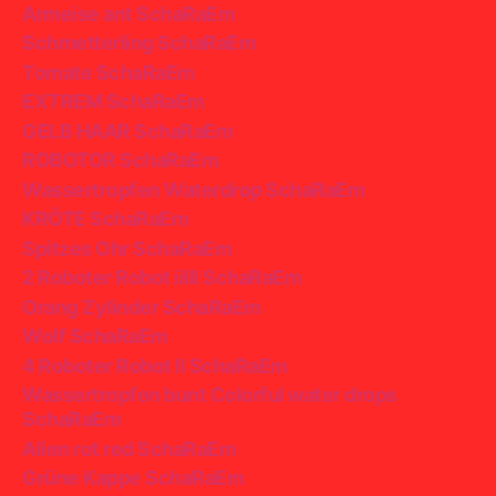
Armeise ant SchaRaEm
Schmetterling SchaRaEm
Tomate SchaRaEm
EXTREM SchaRaEm
GELB HAAR SchaRaEm
ROBOTOR SchaRaEm
Wassertropfen Waterdrop SchaRaEm
KRÖTE SchaRaEm
Spitzes Ohr SchaRaEm
2 Roboter Robot iiIII SchaRaEm
Orang Zylinder SchaRaEm
Wolf SchaRaEm
4 Roboter Robot II SchaRaEm
Wassertropfen bunt Colorful water drops
SchaRaEm
Alien rot red SchaRaEm
Grüne Kappe SchaRaEm