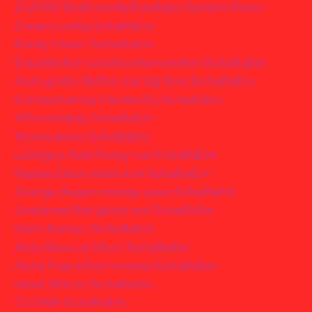
ZLATKO Butik moda Boutique fashion Porec
Clown Lustig SchaRaEm
König Claun I SchaRaEm
Bauarbeiter construction worker SchaRaEm
Auto große Reifen car big tires SchaRaEm
Schmetterling II butterfly SchaRaEm
Affe monkey SchaRaEm
Wurm worm SchaRaEm
Lustiges Auto funny car SchaRaEm
Maske Eisen mask iron SchaRaEm
Orange Augen orange eyes SchaRaEm
Gesbenst Rot ghost red SchaRaEm
Hase Bunny I SchaRaEm
Auto Blau car blue I SchaRaEm
Hexe Frau witch woman SchaRaEm
Hexe Witch I SchaRaEm
CLOWN SchaRaEm