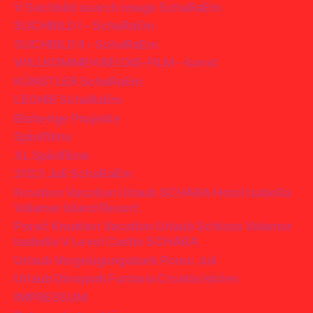
V Suchbild search image SchaRaEm
SUCHBILD I – SchaRaEm
SUCHBILD II – SchaRaEm
WILLKOMMEN BEI DIS-FILM – kunst
KÜNSTLER SchaRaEm
LEONIE SchaRaEm
Bisherige Projekte
Spielfilme
XL Spielfilme
2023 Juli SchaRaEm
Kroatien Vacation Urlaub SCHARA Hotel Isabella
Valamar Island Resort.
Poreč Kroatien Vacation Urlaub Schloss Valamar
Isabella V Level Castle SCHARA
Urlaub Vergnügungsbark Porec Juli
Urlaub Dinopark Funtana Croatia Istrien
IMPRESSUM