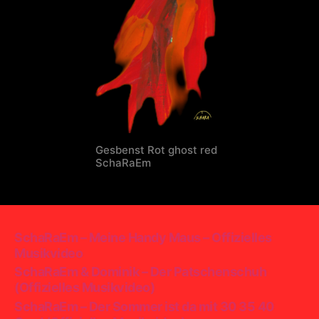
Gesbenst Rot ghost red
SchaRaEm
SchaRaEm – Meine Handy Maus – Offizielles
Musikvideo
SchaRaEm & Dominik – Der Patschenschuh
(Offizielles Musikvideo)
SchaRaEm – Der Sommer ist da mit 30 35 40