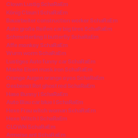
Clown Lustig SchaRaEm
König Claun I SchaRaEm
Bauarbeiter construction worker SchaRaEm
Auto große Reifen car big tires SchaRaEm
Schmetterling II butterfly SchaRaEm
Affe monkey SchaRaEm
Wurm worm SchaRaEm
Lustiges Auto funny car SchaRaEm
Maske Eisen mask iron SchaRaEm
Orange Augen orange eyes SchaRaEm
Gesbenst Rot ghost red SchaRaEm
Hase Bunny I SchaRaEm
Auto Blau car blue I SchaRaEm
Hexe Frau witch woman SchaRaEm
Hexe Witch I SchaRaEm
CLOWN SchaRaEm
Armeise ant SchaRaEm