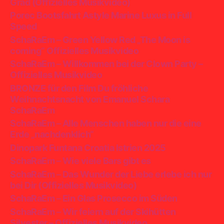
Grad (Offizielles Musikvideo)
Porec Bootsfahrt Astyle Marine Luxus in Full
Speed
SchaRaEm – Green Yellow Red „The Moon is
coming“ Offizielles Musikvideo
SchaRaEm – Willkommen bei der Clown Party –
Offizielles Musikvideo
BRONZE für den Film Du fröhliche
Weihnachtsnacht von Emanuel Schara
SchaRaEm
SchaRaEm – Alle Menschen haben nur die eine
Erde „nachdenklich“
Dinopark Funtana Croatia Istrien 2025
SchaRaEm – Wie viele Bars gibt es
SchaRaEm – Das Wunder der Liebe erlebe ich nur
bei Dir (Offizielles Musikvideo)
SchaRaEm – Ein Glas Prosecco im Süden
SchaRaEm – Wir feiern auf der Skihütten
Silvester – Offizielles Musikvideo