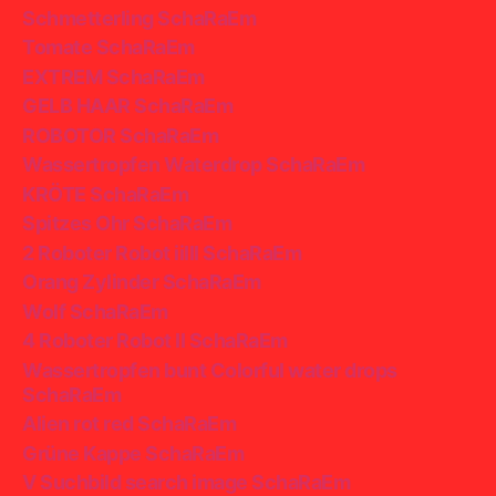
Schmetterling SchaRaEm
Tomate SchaRaEm
EXTREM SchaRaEm
GELB HAAR SchaRaEm
ROBOTOR SchaRaEm
Wassertropfen Waterdrop SchaRaEm
KRÖTE SchaRaEm
Spitzes Ohr SchaRaEm
2 Roboter Robot iiIII SchaRaEm
Orang Zylinder SchaRaEm
Wolf SchaRaEm
4 Roboter Robot II SchaRaEm
Wassertropfen bunt Colorful water drops
SchaRaEm
Alien rot red SchaRaEm
Grüne Kappe SchaRaEm
V Suchbild search image SchaRaEm