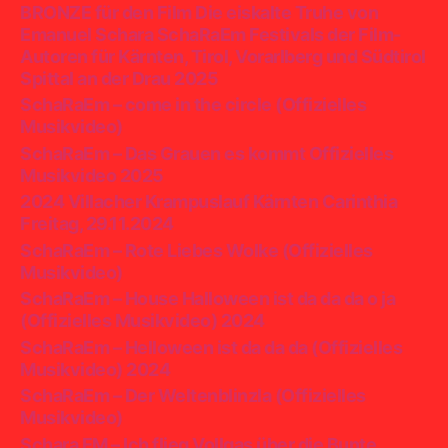
BRONZE für den Film Die eiskalte Truhe von
Emanuel Schara SchaRaEm Festivals der Film-
Autoren für Kärnten, Tirol, Vorarlberg und Südtirol
Spittal an der Drau 2025
SchaRaEm – come in the circle (Offizielles
Musikvideo)
SchaRaEm – Das Grauen es kommt Offizielles
Musikvideo 2025
2024 Villacher Krampuslauf Kärnten Carinthia
Freitag, 29.11.2024
SchaRaEm – Rote Liebes Wolke (Offizielles
Musikvideo)
SchaRaEm – House Halloween ist da da da o ja
(Offizielles Musikvideo) 2024
SchaRaEm – Helloween ist da da da (Offizielles
Musikvideo) 2024
SchaRaEm – Der Weltenblinzla (Offizielles
Musikvideo)
Schara EM – Ich flieg Vollgas über die Bunte