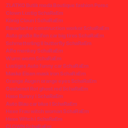
ZLATKO Butik moda Boutique fashion Porec
Clown Lustig SchaRaEm
König Claun I SchaRaEm
Bauarbeiter construction worker SchaRaEm
Auto große Reifen car big tires SchaRaEm
Schmetterling II butterfly SchaRaEm
Affe monkey SchaRaEm
Wurm worm SchaRaEm
Lustiges Auto funny car SchaRaEm
Maske Eisen mask iron SchaRaEm
Orange Augen orange eyes SchaRaEm
Gesbenst Rot ghost red SchaRaEm
Hase Bunny I SchaRaEm
Auto Blau car blue I SchaRaEm
Hexe Frau witch woman SchaRaEm
Hexe Witch I SchaRaEm
CLOWN SchaRaEm