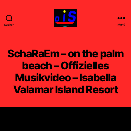
Suchen
Menü
DIS
-
FILM
-
SchaRaEm – on the palm
k
u
beach – Offizielles
n
Musikvideo – Isabella
s
t
Valamar Island Resort