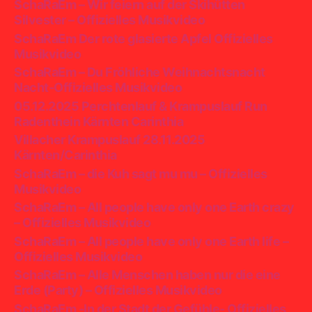
SchaRaEm – Wir feiern auf der Skihütten
Silvester – Offizielles Musikvideo
SchaRaEm Der rote glasierte Apfel Offizielles
Musikvideo
SchaRaEm – Du Fröhliche Weihnachtsnacht
Nacht-Offizielles Musikvideo
05.12.2025 Perchtenlauf & Krampuslauf Run
Radenthein Kärnten Carinthia
Villacher Krampuslauf 28.11.2025
Kärnten/Carinthia
SchaRaEm – die Kuh sagt mu mu – Offizielles
Musikvideo
SchaRaEm – All people have only one Earth crazy
– Offizielles Musikvideo
SchaRaEm – All people have only one Earth life –
Offizielles Musikvideo
SchaRaEm – Alle Menschen haben nur die eine
Erde (Party) – Offizielles Musikvideo
SchaRaEm -In der Stadt der Gefühle- Offizielles