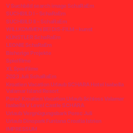
V Suchbild search image SchaRaEm
SUCHBILD I – SchaRaEm
SUCHBILD II – SchaRaEm
WILLKOMMEN BEI DIS-FILM – kunst
KÜNSTLER SchaRaEm
LEONIE SchaRaEm
Bisherige Projekte
Spielfilme
XL Spielfilme
2023 Juli SchaRaEm
Kroatien Vacation Urlaub SCHARA Hotel Isabella
Valamar Island Resort.
Poreč Kroatien Vacation Urlaub Schloss Valamar
Isabella V Level Castle SCHARA
Urlaub Vergnügungsbark Porec Juli
Urlaub Dinopark Funtana Croatia Istrien
IMPRESSUM