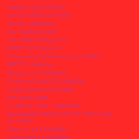
Armeise ant SchaRaEm
Schmetterling SchaRaEm
Tomate SchaRaEm
EXTREM SchaRaEm
GELB HAAR SchaRaEm
ROBOTOR SchaRaEm
Wassertropfen Waterdrop SchaRaEm
KRÖTE SchaRaEm
Spitzes Ohr SchaRaEm
2 Roboter Robot iiIII SchaRaEm
Orang Zylinder SchaRaEm
Wolf SchaRaEm
4 Roboter Robot II SchaRaEm
Wassertropfen bunt Colorful water drops
SchaRaEm
Alien rot red SchaRaEm
Grüne Kappe SchaRaEm