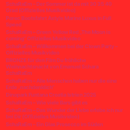
SchaRaEm – Der Sommer ist da mit 30 35 40
Grad (Offizielles Musikvideo)
Porec Bootsfahrt Astyle Marine Luxus in Full
Speed
SchaRaEm – Green Yellow Red „The Moon is
coming“ Offizielles Musikvideo
SchaRaEm – Willkommen bei der Clown Party –
Offizielles Musikvideo
BRONZE für den Film Du fröhliche
Weihnachtsnacht von Emanuel Schara
SchaRaEm
SchaRaEm – Alle Menschen haben nur die eine
Erde „nachdenklich“
Dinopark Funtana Croatia Istrien 2025
SchaRaEm – Wie viele Bars gibt es
SchaRaEm – Das Wunder der Liebe erlebe ich nur
bei Dir (Offizielles Musikvideo)
SchaRaEm – Ein Glas Prosecco im Süden