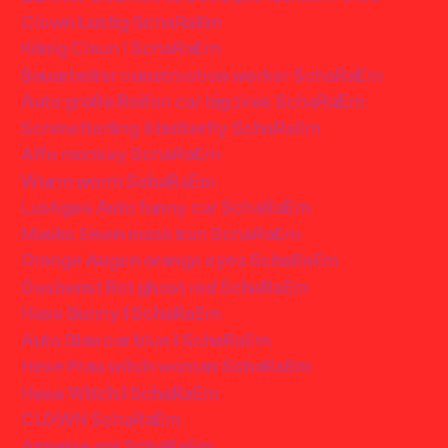
Clown Lustig SchaRaEm
König Claun I SchaRaEm
Bauarbeiter construction worker SchaRaEm
Auto große Reifen car big tires SchaRaEm
Schmetterling II butterfly SchaRaEm
Affe monkey SchaRaEm
Wurm worm SchaRaEm
Lustiges Auto funny car SchaRaEm
Maske Eisen mask iron SchaRaEm
Orange Augen orange eyes SchaRaEm
Gesbenst Rot ghost red SchaRaEm
Hase Bunny I SchaRaEm
Auto Blau car blue I SchaRaEm
Hexe Frau witch woman SchaRaEm
Hexe Witch I SchaRaEm
CLOWN SchaRaEm
Armeise ant SchaRaEm