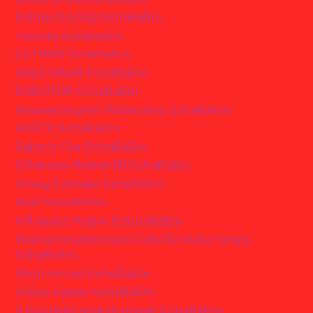
Schmetterling SchaRaEm
Tomate SchaRaEm
EXTREM SchaRaEm
GELB HAAR SchaRaEm
ROBOTOR SchaRaEm
Wassertropfen Waterdrop SchaRaEm
KRÖTE SchaRaEm
Spitzes Ohr SchaRaEm
2 Roboter Robot iiIII SchaRaEm
Orang Zylinder SchaRaEm
Wolf SchaRaEm
4 Roboter Robot II SchaRaEm
Wassertropfen bunt Colorful water drops
SchaRaEm
Alien rot red SchaRaEm
Grüne Kappe SchaRaEm
V Suchbild search image SchaRaEm