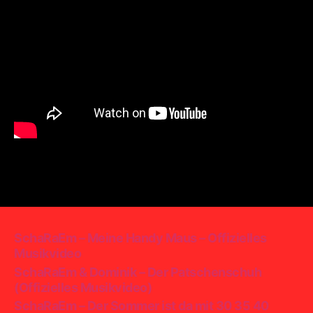
SchaRaEm – Meine Handy Maus – Offizielles
Musikvideo
SchaRaEm & Dominik – Der Patschenschuh
(Offizielles Musikvideo)
SchaRaEm – Der Sommer ist da mit 30 35 40