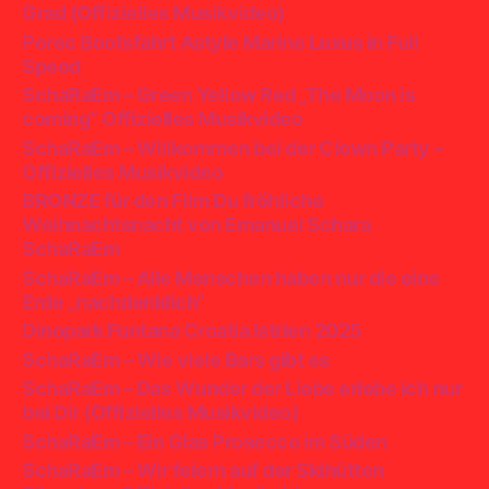
Grad (Offizielles Musikvideo)
Porec Bootsfahrt Astyle Marine Luxus in Full
Speed
SchaRaEm – Green Yellow Red „The Moon is
coming“ Offizielles Musikvideo
SchaRaEm – Willkommen bei der Clown Party –
Offizielles Musikvideo
BRONZE für den Film Du fröhliche
Weihnachtsnacht von Emanuel Schara
SchaRaEm
SchaRaEm – Alle Menschen haben nur die eine
Erde „nachdenklich“
Dinopark Funtana Croatia Istrien 2025
SchaRaEm – Wie viele Bars gibt es
SchaRaEm – Das Wunder der Liebe erlebe ich nur
bei Dir (Offizielles Musikvideo)
SchaRaEm – Ein Glas Prosecco im Süden
SchaRaEm – Wir feiern auf der Skihütten