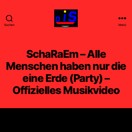
Suchen
Menü
DIS
-
FILM
-
SchaRaEm – Alle
k
u
Menschen haben nur die
n
eine Erde (Party) –
s
t
Offizielles Musikvideo