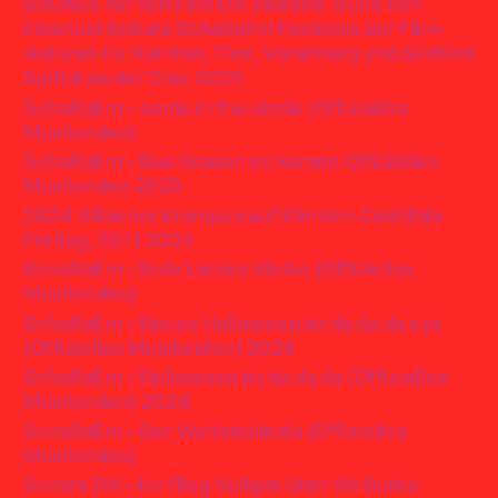
BRONZE für den Film Die eiskalte Truhe von
Emanuel Schara SchaRaEm Festivals der Film-
Autoren für Kärnten, Tirol, Vorarlberg und Südtirol
Spittal an der Drau 2025
SchaRaEm – come in the circle (Offizielles
Musikvideo)
SchaRaEm – Das Grauen es kommt Offizielles
Musikvideo 2025
2024 Villacher Krampuslauf Kärnten Carinthia
Freitag, 29.11.2024
SchaRaEm – Rote Liebes Wolke (Offizielles
Musikvideo)
SchaRaEm – House Halloween ist da da da o ja
(Offizielles Musikvideo) 2024
SchaRaEm – Helloween ist da da da (Offizielles
Musikvideo) 2024
SchaRaEm – Der Weltenblinzla (Offizielles
Musikvideo)
Schara EM – Ich flieg Vollgas über die Bunte