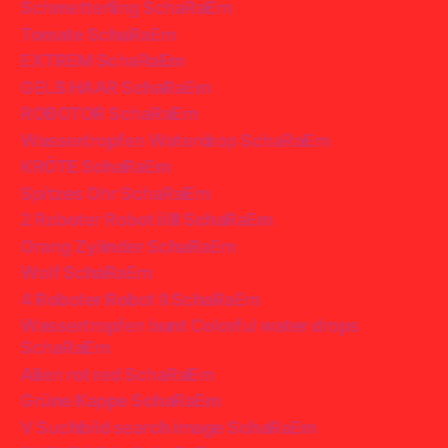
Schmetterling SchaRaEm
Tomate SchaRaEm
EXTREM SchaRaEm
GELB HAAR SchaRaEm
ROBOTOR SchaRaEm
Wassertropfen Waterdrop SchaRaEm
KRÖTE SchaRaEm
Spitzes Ohr SchaRaEm
2 Roboter Robot iiIII SchaRaEm
Orang Zylinder SchaRaEm
Wolf SchaRaEm
4 Roboter Robot II SchaRaEm
Wassertropfen bunt Colorful water drops
SchaRaEm
Alien rot red SchaRaEm
Grüne Kappe SchaRaEm
V Suchbild search image SchaRaEm