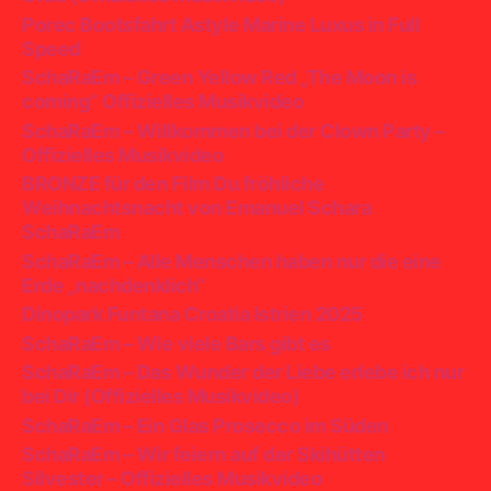
Porec Bootsfahrt Astyle Marine Luxus in Full
Speed
SchaRaEm – Green Yellow Red „The Moon is
coming“ Offizielles Musikvideo
SchaRaEm – Willkommen bei der Clown Party –
Offizielles Musikvideo
BRONZE für den Film Du fröhliche
Weihnachtsnacht von Emanuel Schara
SchaRaEm
SchaRaEm – Alle Menschen haben nur die eine
Erde „nachdenklich“
Dinopark Funtana Croatia Istrien 2025
SchaRaEm – Wie viele Bars gibt es
SchaRaEm – Das Wunder der Liebe erlebe ich nur
bei Dir (Offizielles Musikvideo)
SchaRaEm – Ein Glas Prosecco im Süden
SchaRaEm – Wir feiern auf der Skihütten
Silvester – Offizielles Musikvideo