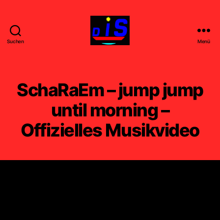
Suchen
Menü
DIS
-
FILM
-
SchaRaEm – jump jump
k
u
until morning –
n
Offizielles Musikvideo
s
t