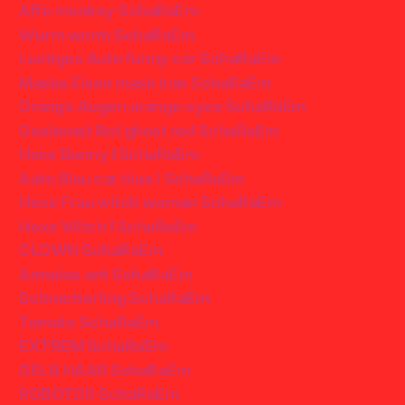
Affe monkey SchaRaEm
Wurm worm SchaRaEm
Lustiges Auto funny car SchaRaEm
Maske Eisen mask iron SchaRaEm
Orange Augen orange eyes SchaRaEm
Gesbenst Rot ghost red SchaRaEm
Hase Bunny I SchaRaEm
Auto Blau car blue I SchaRaEm
Hexe Frau witch woman SchaRaEm
Hexe Witch I SchaRaEm
CLOWN SchaRaEm
Armeise ant SchaRaEm
Schmetterling SchaRaEm
Tomate SchaRaEm
EXTREM SchaRaEm
GELB HAAR SchaRaEm
ROBOTOR SchaRaEm