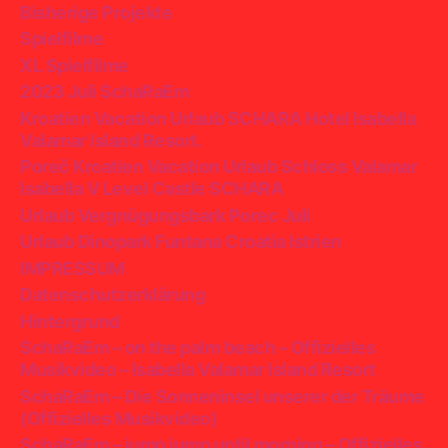
Bisherige Projekte
Spielfilme
XL Spielfilme
2023 Juli SchaRaEm
Kroatien Vacation Urlaub SCHARA Hotel Isabella
Valamar Island Resort.
Poreč Kroatien Vacation Urlaub Schloss Valamar
Isabella V Level Castle SCHARA
Urlaub Vergnügungsbark Porec Juli
Urlaub Dinopark Funtana Croatia Istrien
IMPRESSUM
Datenschutzerklärung
Hintergrund
SchaRaEm – on the palm beach – Offizielles
Musikvideo – Isabella Valamar Island Resort
SchaRaEm – Die Sonneninsel unserer der Träume
(Offizielles Musikvideo)
SchaRaEm – jump jump until morning – Offizielles