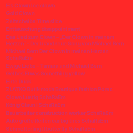
Eis Clown Ice clown
Gold Clown
Zeitscheibe Time slice
Enttäuschung disappointment
Das Lied zum Clown – „Der Clown in meinem
Herzen“ – Der brandneue Song von Michael Bern
Michael Bern Der Clown in meinen Herzen
SchaRaEm
Ewige Liebe – Tamara und Michael Bern
Gelbes Etwas Something yellow
Ente Duck
ZLATKO Butik moda Boutique fashion Porec
Clown Lustig SchaRaEm
König Claun I SchaRaEm
Bauarbeiter construction worker SchaRaEm
Auto große Reifen car big tires SchaRaEm
Schmetterling II butterfly SchaRaEm