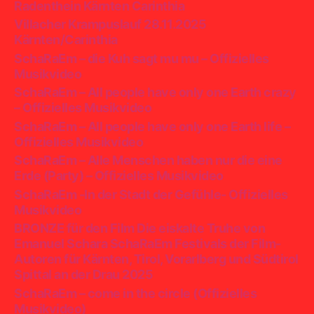
Radenthein Kärnten Carinthia
Villacher Krampuslauf 28.11.2025
Kärnten/Carinthia
SchaRaEm – die Kuh sagt mu mu – Offizielles
Musikvideo
SchaRaEm – All people have only one Earth crazy
– Offizielles Musikvideo
SchaRaEm – All people have only one Earth life –
Offizielles Musikvideo
SchaRaEm – Alle Menschen haben nur die eine
Erde (Party) – Offizielles Musikvideo
SchaRaEm -In der Stadt der Gefühle- Offizielles
Musikvideo
BRONZE für den Film Die eiskalte Truhe von
Emanuel Schara SchaRaEm Festivals der Film-
Autoren für Kärnten, Tirol, Vorarlberg und Südtirol
Spittal an der Drau 2025
SchaRaEm – come in the circle (Offizielles
Musikvideo)