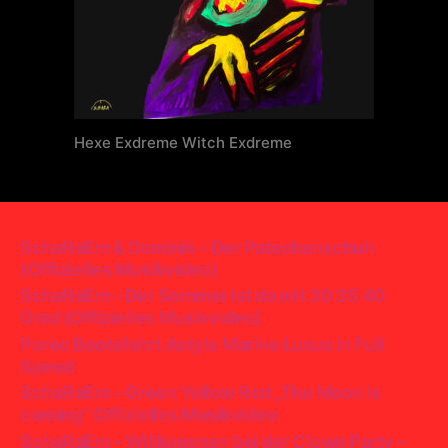
Hexe Exdreme Witch Exdreme
SchaRaEm & Dominik – Der Patschenschuh
(Offizielles Musikvideo)
SchaRaEm – Der Sommer ist da mit 30 35 40
Grad (Offizielles Musikvideo)
Porec Bootsfahrt Astyle Marine Luxus in Full
Speed
SchaRaEm – Green Yellow Red „The Moon is
coming“ Offizielles Musikvideo
SchaRaEm – Willkommen bei der Clown Party –