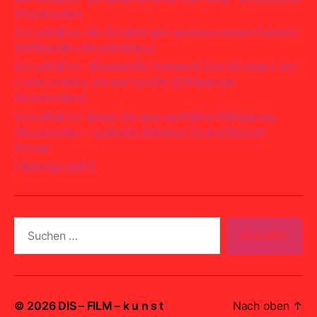
Musikvideo
SchaRaEm – Im Schloß der zerbrochenen Seelen
(Offizielles Musikvideo)
SchaRaEm – (Romantik Version) Das Wunder der
Liebe erlebe ich nur bei Dir (Offizielles
Musikvideo)
SchaRaEm – Insel die uns verführt-Offizielles
Musikvideo – Isabella Valamar Island Resort
Porec
Hintergrund 2
Suchen
nach:
© 2026
DIS – FILM – k u n s t
Nach oben
↑