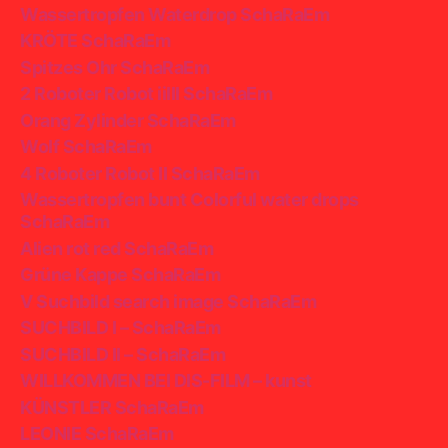
Wassertropfen Waterdrop SchaRaEm
KRÖTE SchaRaEm
Spitzes Ohr SchaRaEm
2 Roboter Robot iiIII SchaRaEm
Orang Zylinder SchaRaEm
Wolf SchaRaEm
4 Roboter Robot II SchaRaEm
Wassertropfen bunt Colorful water drops
SchaRaEm
Alien rot red SchaRaEm
Grüne Kappe SchaRaEm
V Suchbild search image SchaRaEm
SUCHBILD I – SchaRaEm
SUCHBILD II – SchaRaEm
WILLKOMMEN BEI DIS-FILM – kunst
KÜNSTLER SchaRaEm
LEONIE SchaRaEm