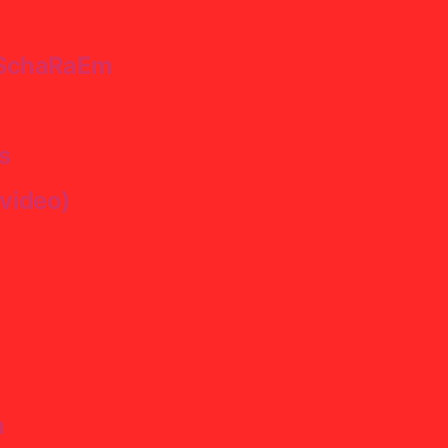
a SchaRaEm
s
kvideo)
a