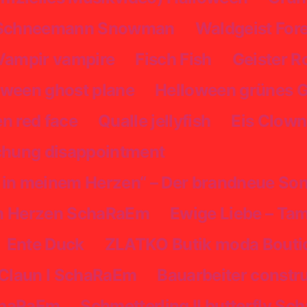
Schneemann Snowman
Waldgeist Fores
Vampir vampire
Fisch Fish
Geister R
oween ghost plane
Helloween grünes G
n red face
Qualle jellyfish
Eis Clown
chung disappointment
 in meinem Herzen“ – Der brandneue So
en Herzen SchaRaEm
Ewige Liebe – Ta
Ente Duck
ZLATKO Butik moda Boutiq
 Claun I SchaRaEm
Bauarbeiter const
SchaRaEm
Schmetterling II butterfly S