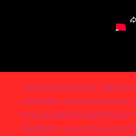
SchaRaEm & Dominik – Der Patsch
SchaRaEm – Der Sommer ist da mit
Porec Bootsfahrt Astyle Marine Lu
SchaRaEm – Green Yellow Red „Th