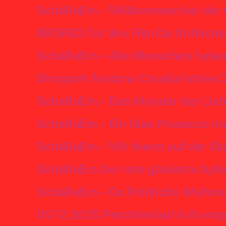
SchaRaEm – Willkommen bei der C
BRONZE für den Film Du fröhlic
SchaRaEm – Alle Menschen haben 
Dinopark Funtana Croatia Istrien
SchaRaEm – Das Wunder der Liebe e
SchaRaEm – Ein Glas Prosecco i
SchaRaEm – Wir feiern auf der Ski
SchaRaEm Der rote glasierte Apfel
SchaRaEm – Du Fröhliche Weihnac
05.12.2025 Perchtenlauf & Kramp