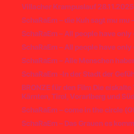
Villacher Krampuslauf 28.11.2025
SchaRaEm – die Kuh sagt mu mu – 
SchaRaEm – All people have only o
SchaRaEm – All people have only o
SchaRaEm – Alle Menschen haben n
SchaRaEm -In der Stadt der Gefüh
BRONZE für den Film Die eiskalte
Kärnten, Tirol, Vorarlberg und Süd
SchaRaEm – come in the circle (Of
SchaRaEm – Das Grauen es kommt 