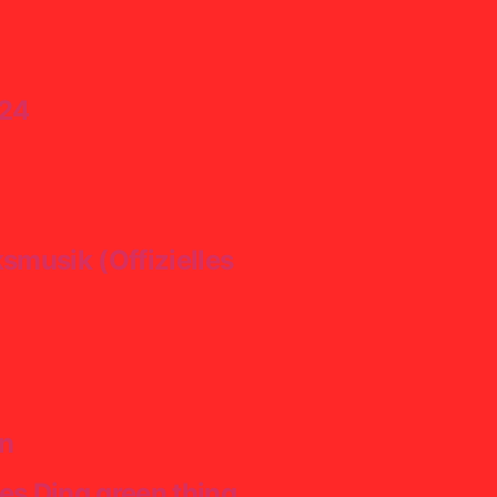
024
smusik (Offizielles
en
es Ding green thing