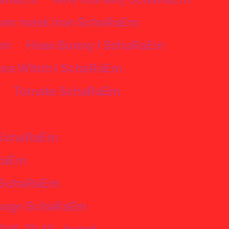
sen mask iron SchaRaEm
Em
Hase Bunny I SchaRaEm
xe Witch I SchaRaEm
Tomate SchaRaEm
 SchaRaEm
RaEm
s SchaRaEm
image SchaRaEm