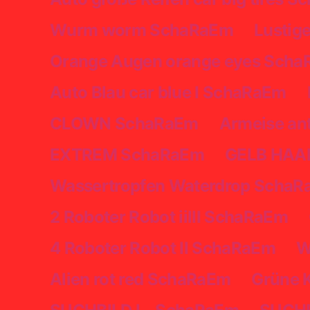
Wurm worm SchaRaEm
Lustig
Orange Augen orange eyes Sch
Auto Blau car blue I SchaRaEm
CLOWN SchaRaEm
Armeise an
EXTREM SchaRaEm
GELB HAA
Wassertropfen Waterdrop Scha
2 Roboter Robot iiIII SchaRaEm
4 Roboter Robot II SchaRaEm
W
Alien rot red SchaRaEm
Grüne 