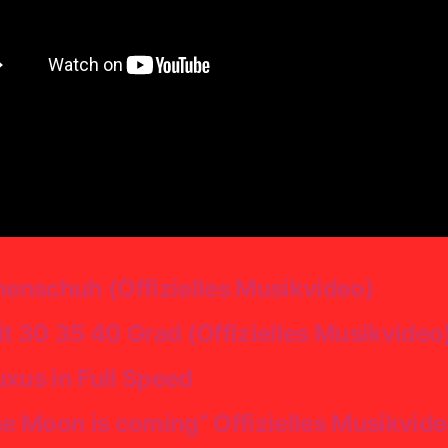
enschuh (Offizielles Musikvideo)
 30 35 40 Grad (Offizielles Musikvideo
xus in Full Speed
e Moon is coming“ Offizielles Musikvid