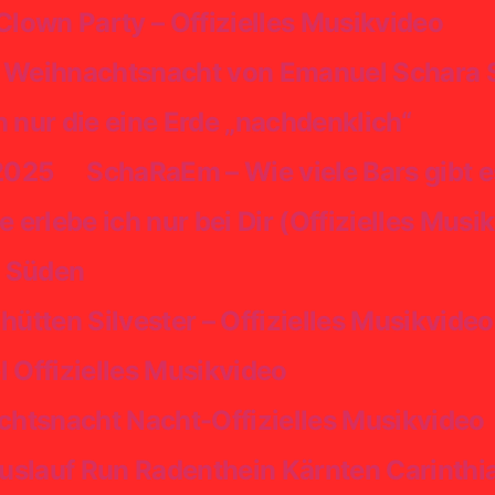
lown Party – Offizielles Musikvideo
he Weihnachtsnacht von Emanuel Schar
nur die eine Erde „nachdenklich“
 2025
SchaRaEm – Wie viele Bars gibt e
rlebe ich nur bei Dir (Offizielles Musi
m Süden
hütten Silvester – Offizielles Musikvideo
 Offizielles Musikvideo
htsnacht Nacht-Offizielles Musikvideo
uslauf Run Radenthein Kärnten Carinthi