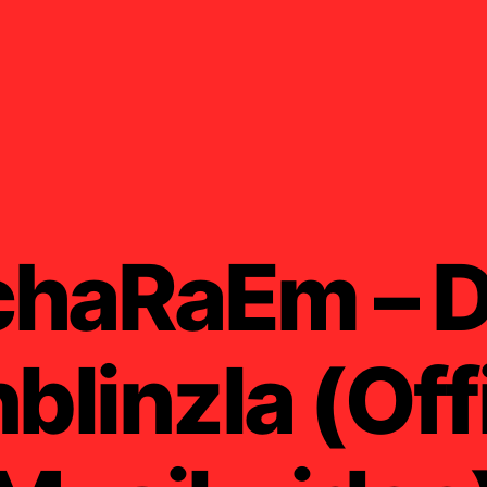
chaRaEm – D
blinzla (Offi