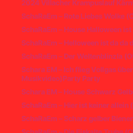
2024 Villacher Krampuslauf Kärnt
SchaRaEm – Rote Liebes Wolke (Of
SchaRaEm – House Halloween ist d
SchaRaEm – Helloween ist da da d
SchaRaEm – Der Weltenblinzla (Of
Schara EM – Ich flieg Vollgas übe
Musikvideo)Party Party
Schara EM – House Schwarz Gelbe
SchaRaEm – Hier ist keiner allein 
SchaRaEm – Scharz gelber Bienen
SchaRaEm – Die Eiskalte Truhe (O