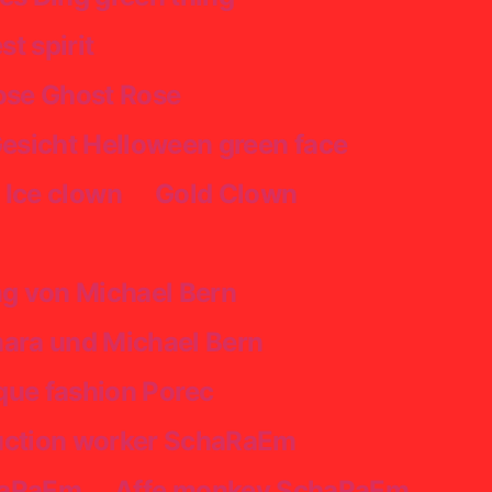
t spirit
ose Ghost Rose
esicht Helloween green face
 Ice clown
Gold Clown
ng von Michael Bern
mara und Michael Bern
ue fashion Porec
ruction worker SchaRaEm
chaRaEm
Affe monkey SchaRaEm