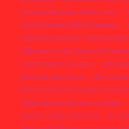
Weihnachtsmann Santa Claus
Hexe Exdreme Witch Exdreme
Helloween Geister Flugzeug Hell
Helloween rotes Gesicht Hellowee
Zeitscheibe Time slice
Enttäus
Das Lied zum Clown – „Der Clown
Michael Bern Der Clown in mein
Gelbes Etwas Something yellow
Clown Lustig SchaRaEm
König
Auto große Reifen car big tires 