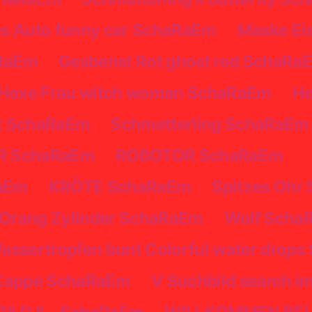
es Auto funny car SchaRaEm
Maske Ei
aRaEm
Gesbenst Rot ghost red SchaRa
Hexe Frau witch woman SchaRaEm
He
t SchaRaEm
Schmetterling SchaRaEm
R SchaRaEm
ROBOTOR SchaRaEm
RaEm
KRÖTE SchaRaEm
Spitzes Ohr
Orang Zylinder SchaRaEm
Wolf Scha
assertropfen bunt Colorful water drop
Kappe SchaRaEm
V Suchbild search 