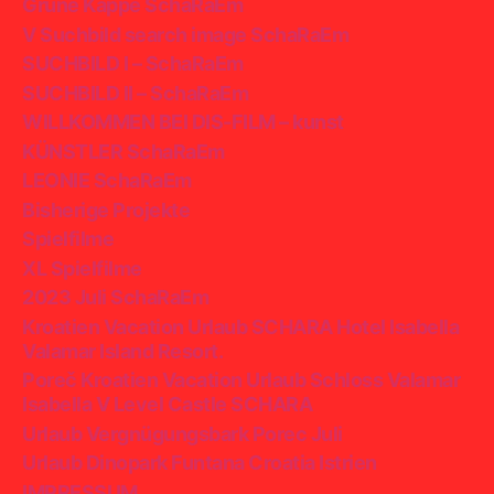
Grüne Kappe SchaRaEm
V Suchbild search image SchaRaEm
SUCHBILD I – SchaRaEm
SUCHBILD II – SchaRaEm
WILLKOMMEN BEI DIS-FILM – kunst
KÜNSTLER SchaRaEm
LEONIE SchaRaEm
Bisherige Projekte
Spielfilme
XL Spielfilme
2023 Juli SchaRaEm
Kroatien Vacation Urlaub SCHARA Hotel Isabella
Valamar Island Resort.
Poreč Kroatien Vacation Urlaub Schloss Valamar
Isabella V Level Castle SCHARA
Urlaub Vergnügungsbark Porec Juli
Urlaub Dinopark Funtana Croatia Istrien
IMPRESSUM