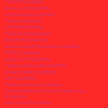
CLOWN SchaRaEm
Armeise ant SchaRaEm
Schmetterling SchaRaEm
Tomate SchaRaEm
EXTREM SchaRaEm
GELB HAAR SchaRaEm
ROBOTOR SchaRaEm
Wassertropfen Waterdrop SchaRaEm
KRÖTE SchaRaEm
Spitzes Ohr SchaRaEm
2 Roboter Robot iiIII SchaRaEm
Orang Zylinder SchaRaEm
Wolf SchaRaEm
4 Roboter Robot II SchaRaEm
Wassertropfen bunt Colorful water drops
SchaRaEm
Alien rot red SchaRaEm