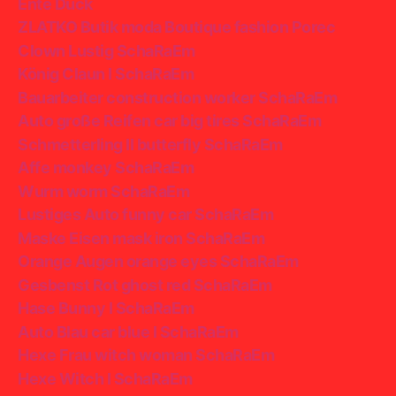
Ente Duck
ZLATKO Butik moda Boutique fashion Porec
Clown Lustig SchaRaEm
König Claun I SchaRaEm
Bauarbeiter construction worker SchaRaEm
Auto große Reifen car big tires SchaRaEm
Schmetterling II butterfly SchaRaEm
Affe monkey SchaRaEm
Wurm worm SchaRaEm
Lustiges Auto funny car SchaRaEm
Maske Eisen mask iron SchaRaEm
Orange Augen orange eyes SchaRaEm
Gesbenst Rot ghost red SchaRaEm
Hase Bunny I SchaRaEm
Auto Blau car blue I SchaRaEm
Hexe Frau witch woman SchaRaEm
Hexe Witch I SchaRaEm