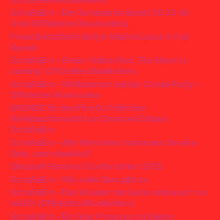
SchaRaEm – Der Sommer ist da mit 30 35 40
Grad (Offizielles Musikvideo)
Porec Bootsfahrt Astyle Marine Luxus in Full
Speed
SchaRaEm – Green Yellow Red „The Moon is
coming“ Offizielles Musikvideo
SchaRaEm – Willkommen bei der Clown Party –
Offizielles Musikvideo
BRONZE für den Film Du fröhliche
Weihnachtsnacht von Emanuel Schara
SchaRaEm
SchaRaEm – Alle Menschen haben nur die eine
Erde „nachdenklich“
Dinopark Funtana Croatia Istrien 2025
SchaRaEm – Wie viele Bars gibt es
SchaRaEm – Das Wunder der Liebe erlebe ich nur
bei Dir (Offizielles Musikvideo)
SchaRaEm – Ein Glas Prosecco im Süden