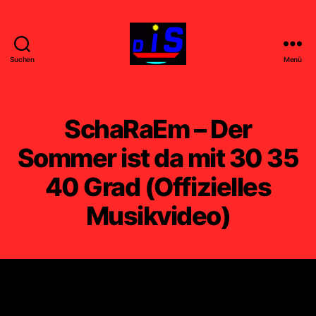
Suchen
Menü
DIS
-
FILM
-
SchaRaEm – Der
k
u
Sommer ist da mit 30 35
n
40 Grad (Offizielles
s
t
Musikvideo)