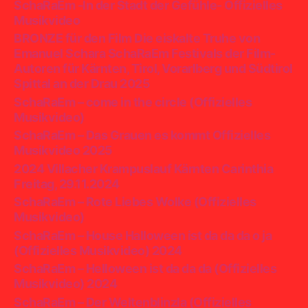
SchaRaEm -In der Stadt der Gefühle- Offizielles
Musikvideo
BRONZE für den Film Die eiskalte Truhe von
Emanuel Schara SchaRaEm Festivals der Film-
Autoren für Kärnten, Tirol, Vorarlberg und Südtirol
Spittal an der Drau 2025
SchaRaEm – come in the circle (Offizielles
Musikvideo)
SchaRaEm – Das Grauen es kommt Offizielles
Musikvideo 2025
2024 Villacher Krampuslauf Kärnten Carinthia
Freitag, 29.11.2024
SchaRaEm – Rote Liebes Wolke (Offizielles
Musikvideo)
SchaRaEm – House Halloween ist da da da o ja
(Offizielles Musikvideo) 2024
SchaRaEm – Helloween ist da da da (Offizielles
Musikvideo) 2024
SchaRaEm – Der Weltenblinzla (Offizielles