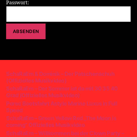
Passwort:
SchaRaEm & Dominik – Der Patschenschuh
(Offizielles Musikvideo)
SchaRaEm – Der Sommer ist da mit 30 35 40
Grad (Offizielles Musikvideo)
Porec Bootsfahrt Astyle Marine Luxus in Full
Speed
SchaRaEm – Green Yellow Red „The Moon is
coming“ Offizielles Musikvideo
SchaRaEm – Willkommen bei der Clown Party –