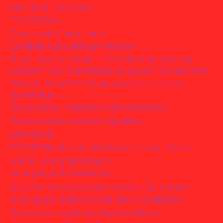
Eis Clown Ice clown
Gold Clown
Zeitscheibe Time slice
Enttäuschung disappointment
Das Lied zum Clown – „Der Clown in meinem
Herzen“ – Der brandneue Song von Michael Bern
Michael Bern Der Clown in meinen Herzen
SchaRaEm
Ewige Liebe – Tamara und Michael Bern
Gelbes Etwas Something yellow
Ente Duck
ZLATKO Butik moda Boutique fashion Porec
Clown Lustig SchaRaEm
König Claun I SchaRaEm
Bauarbeiter construction worker SchaRaEm
Auto große Reifen car big tires SchaRaEm
Schmetterling II butterfly SchaRaEm