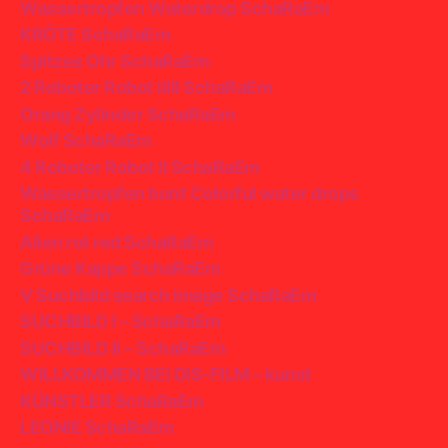
Wassertropfen Waterdrop SchaRaEm
KRÖTE SchaRaEm
Spitzes Ohr SchaRaEm
2 Roboter Robot iiIII SchaRaEm
Orang Zylinder SchaRaEm
Wolf SchaRaEm
4 Roboter Robot II SchaRaEm
Wassertropfen bunt Colorful water drops
SchaRaEm
Alien rot red SchaRaEm
Grüne Kappe SchaRaEm
V Suchbild search image SchaRaEm
SUCHBILD I – SchaRaEm
SUCHBILD II – SchaRaEm
WILLKOMMEN BEI DIS-FILM – kunst
KÜNSTLER SchaRaEm
LEONIE SchaRaEm