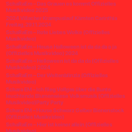
SchaRaEm – Das Grauen es kommt Offizielles
Musikvideo 2025
2024 Villacher Krampuslauf Kärnten Carinthia
Freitag, 29.11.2024
SchaRaEm – Rote Liebes Wolke (Offizielles
Musikvideo)
SchaRaEm – House Halloween ist da da da o ja
(Offizielles Musikvideo) 2024
SchaRaEm – Helloween ist da da da (Offizielles
Musikvideo) 2024
SchaRaEm – Der Weltenblinzla (Offizielles
Musikvideo)
Schara EM – Ich flieg Vollgas über die Bunte
leuchtende Blumenwiese Volksmusik (Offizielles
Musikvideo)Party Party
Schara EM – House Schwarz Gelber Bienenstock
(Offizielles Musikvideo)
SchaRaEm – Hier ist keiner allein (Offizielles
Musikvideo)