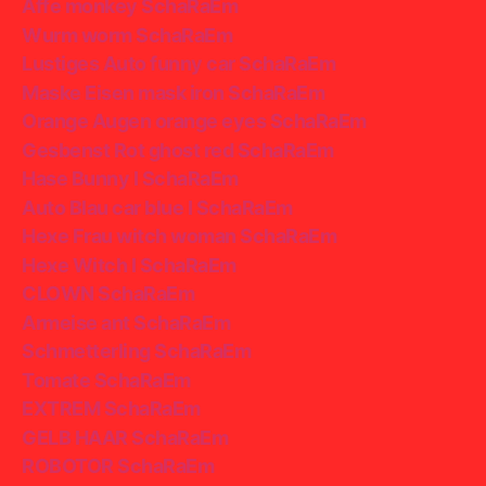
Affe monkey SchaRaEm
Wurm worm SchaRaEm
Lustiges Auto funny car SchaRaEm
Maske Eisen mask iron SchaRaEm
Orange Augen orange eyes SchaRaEm
Gesbenst Rot ghost red SchaRaEm
Hase Bunny I SchaRaEm
Auto Blau car blue I SchaRaEm
Hexe Frau witch woman SchaRaEm
Hexe Witch I SchaRaEm
CLOWN SchaRaEm
Armeise ant SchaRaEm
Schmetterling SchaRaEm
Tomate SchaRaEm
EXTREM SchaRaEm
GELB HAAR SchaRaEm
ROBOTOR SchaRaEm