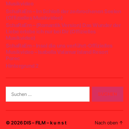
Musikvideo
SchaRaEm – Im Schloß der zerbrochenen Seelen
(Offizielles Musikvideo)
SchaRaEm – (Romantik Version) Das Wunder der
Liebe erlebe ich nur bei Dir (Offizielles
Musikvideo)
SchaRaEm – Insel die uns verführt-Offizielles
Musikvideo – Isabella Valamar Island Resort
Porec
Hintergrund 2
Suchen
nach:
© 2026
DIS – FILM – k u n s t
Nach oben
↑