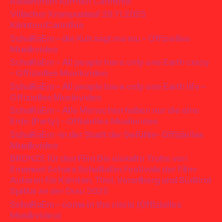
Radenthein Kärnten Carinthia
Villacher Krampuslauf 28.11.2025
Kärnten/Carinthia
SchaRaEm – die Kuh sagt mu mu – Offizielles
Musikvideo
SchaRaEm – All people have only one Earth crazy
– Offizielles Musikvideo
SchaRaEm – All people have only one Earth life –
Offizielles Musikvideo
SchaRaEm – Alle Menschen haben nur die eine
Erde (Party) – Offizielles Musikvideo
SchaRaEm -In der Stadt der Gefühle- Offizielles
Musikvideo
BRONZE für den Film Die eiskalte Truhe von
Emanuel Schara SchaRaEm Festivals der Film-
Autoren für Kärnten, Tirol, Vorarlberg und Südtirol
Spittal an der Drau 2025
SchaRaEm – come in the circle (Offizielles
Musikvideo)