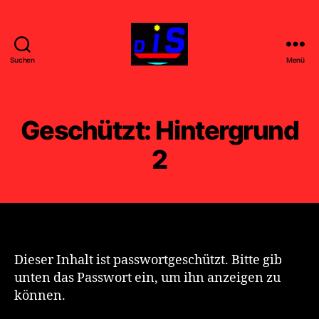
Suchen
Menü
DIS
-
FILM
-
Geschützt: Hintergrund
k
u
2
n
s
t
Dieser Inhalt ist passwortgeschützt. Bitte gib
unten das Passwort ein, um ihn anzeigen zu
können.