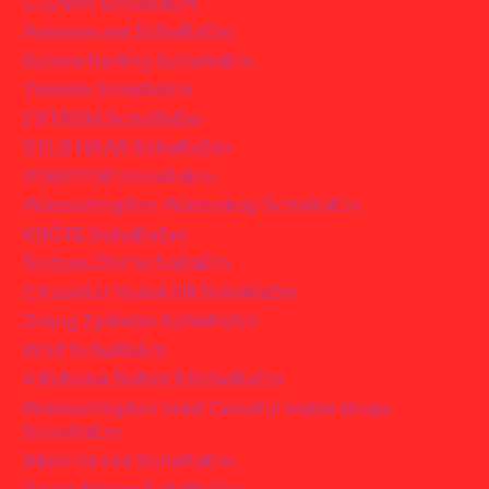
CLOWN SchaRaEm
Armeise ant SchaRaEm
Schmetterling SchaRaEm
Tomate SchaRaEm
EXTREM SchaRaEm
GELB HAAR SchaRaEm
ROBOTOR SchaRaEm
Wassertropfen Waterdrop SchaRaEm
KRÖTE SchaRaEm
Spitzes Ohr SchaRaEm
2 Roboter Robot iiIII SchaRaEm
Orang Zylinder SchaRaEm
Wolf SchaRaEm
4 Roboter Robot II SchaRaEm
Wassertropfen bunt Colorful water drops
SchaRaEm
Alien rot red SchaRaEm