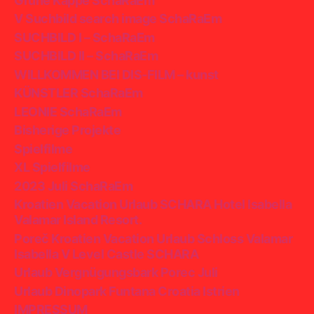
Grüne Kappe SchaRaEm
V Suchbild search image SchaRaEm
SUCHBILD I – SchaRaEm
SUCHBILD II – SchaRaEm
WILLKOMMEN BEI DIS-FILM – kunst
KÜNSTLER SchaRaEm
LEONIE SchaRaEm
Bisherige Projekte
Spielfilme
XL Spielfilme
2023 Juli SchaRaEm
Kroatien Vacation Urlaub SCHARA Hotel Isabella
Valamar Island Resort.
Poreč Kroatien Vacation Urlaub Schloss Valamar
Isabella V Level Castle SCHARA
Urlaub Vergnügungsbark Porec Juli
Urlaub Dinopark Funtana Croatia Istrien
IMPRESSUM