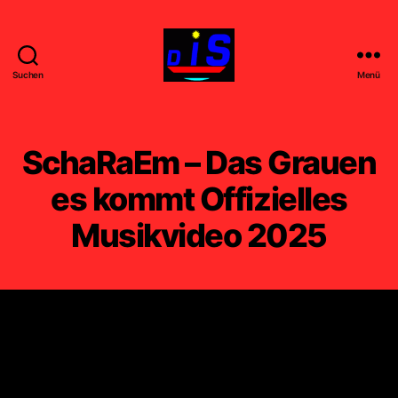
Suchen
Menü
DIS
-
FILM
-
SchaRaEm – Das Grauen
k
u
es kommt Offizielles
n
Musikvideo 2025
s
t