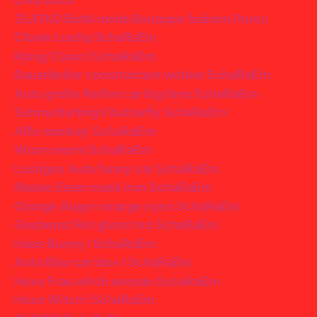
ZLATKO Butik moda Boutique fashion Porec
Clown Lustig SchaRaEm
König Claun I SchaRaEm
Bauarbeiter construction worker SchaRaEm
Auto große Reifen car big tires SchaRaEm
Schmetterling II butterfly SchaRaEm
Affe monkey SchaRaEm
Wurm worm SchaRaEm
Lustiges Auto funny car SchaRaEm
Maske Eisen mask iron SchaRaEm
Orange Augen orange eyes SchaRaEm
Gesbenst Rot ghost red SchaRaEm
Hase Bunny I SchaRaEm
Auto Blau car blue I SchaRaEm
Hexe Frau witch woman SchaRaEm
Hexe Witch I SchaRaEm