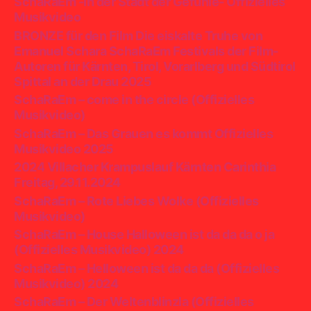
SchaRaEm -In der Stadt der Gefühle- Offizielles
Musikvideo
BRONZE für den Film Die eiskalte Truhe von
Emanuel Schara SchaRaEm Festivals der Film-
Autoren für Kärnten, Tirol, Vorarlberg und Südtirol
Spittal an der Drau 2025
SchaRaEm – come in the circle (Offizielles
Musikvideo)
SchaRaEm – Das Grauen es kommt Offizielles
Musikvideo 2025
2024 Villacher Krampuslauf Kärnten Carinthia
Freitag, 29.11.2024
SchaRaEm – Rote Liebes Wolke (Offizielles
Musikvideo)
SchaRaEm – House Halloween ist da da da o ja
(Offizielles Musikvideo) 2024
SchaRaEm – Helloween ist da da da (Offizielles
Musikvideo) 2024
SchaRaEm – Der Weltenblinzla (Offizielles