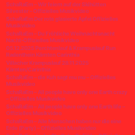
SchaRaEm – Wir feiern auf der Skihütten
Silvester – Offizielles Musikvideo
SchaRaEm Der rote glasierte Apfel Offizielles
Musikvideo
SchaRaEm – Du Fröhliche Weihnachtsnacht
Nacht-Offizielles Musikvideo
05.12.2025 Perchtenlauf & Krampuslauf Run
Radenthein Kärnten Carinthia
Villacher Krampuslauf 28.11.2025
Kärnten/Carinthia
SchaRaEm – die Kuh sagt mu mu – Offizielles
Musikvideo
SchaRaEm – All people have only one Earth crazy
– Offizielles Musikvideo
SchaRaEm – All people have only one Earth life –
Offizielles Musikvideo
SchaRaEm – Alle Menschen haben nur die eine
Erde (Party) – Offizielles Musikvideo