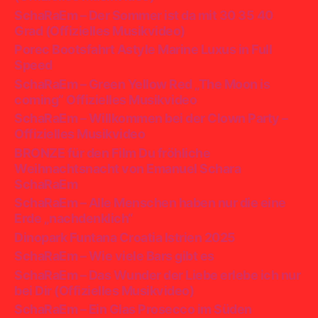
SchaRaEm – Der Sommer ist da mit 30 35 40
Grad (Offizielles Musikvideo)
Porec Bootsfahrt Astyle Marine Luxus in Full
Speed
SchaRaEm – Green Yellow Red „The Moon is
coming“ Offizielles Musikvideo
SchaRaEm – Willkommen bei der Clown Party –
Offizielles Musikvideo
BRONZE für den Film Du fröhliche
Weihnachtsnacht von Emanuel Schara
SchaRaEm
SchaRaEm – Alle Menschen haben nur die eine
Erde „nachdenklich“
Dinopark Funtana Croatia Istrien 2025
SchaRaEm – Wie viele Bars gibt es
SchaRaEm – Das Wunder der Liebe erlebe ich nur
bei Dir (Offizielles Musikvideo)
SchaRaEm – Ein Glas Prosecco im Süden