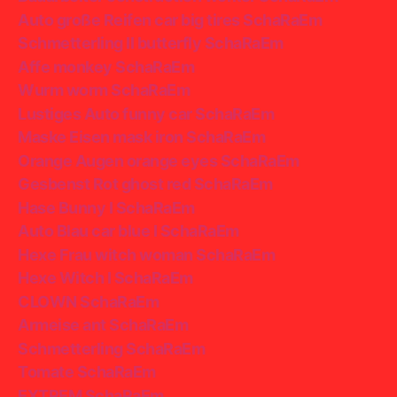
Auto große Reifen car big tires SchaRaEm
Schmetterling II butterfly SchaRaEm
Affe monkey SchaRaEm
Wurm worm SchaRaEm
Lustiges Auto funny car SchaRaEm
Maske Eisen mask iron SchaRaEm
Orange Augen orange eyes SchaRaEm
Gesbenst Rot ghost red SchaRaEm
Hase Bunny I SchaRaEm
Auto Blau car blue I SchaRaEm
Hexe Frau witch woman SchaRaEm
Hexe Witch I SchaRaEm
CLOWN SchaRaEm
Armeise ant SchaRaEm
Schmetterling SchaRaEm
Tomate SchaRaEm
EXTREM SchaRaEm