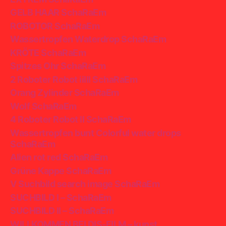
GELB HAAR SchaRaEm
ROBOTOR SchaRaEm
Wassertropfen Waterdrop SchaRaEm
KRÖTE SchaRaEm
Spitzes Ohr SchaRaEm
2 Roboter Robot iiIII SchaRaEm
Orang Zylinder SchaRaEm
Wolf SchaRaEm
4 Roboter Robot II SchaRaEm
Wassertropfen bunt Colorful water drops
SchaRaEm
Alien rot red SchaRaEm
Grüne Kappe SchaRaEm
V Suchbild search image SchaRaEm
SUCHBILD I – SchaRaEm
SUCHBILD II – SchaRaEm
WILLKOMMEN BEI DIS-FILM – kunst