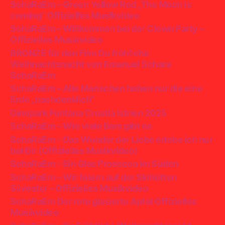
SchaRaEm – Green Yellow Red „The Moon is
coming“ Offizielles Musikvideo
SchaRaEm – Willkommen bei der Clown Party –
Offizielles Musikvideo
BRONZE für den Film Du fröhliche
Weihnachtsnacht von Emanuel Schara
SchaRaEm
SchaRaEm – Alle Menschen haben nur die eine
Erde „nachdenklich“
Dinopark Funtana Croatia Istrien 2025
SchaRaEm – Wie viele Bars gibt es
SchaRaEm – Das Wunder der Liebe erlebe ich nur
bei Dir (Offizielles Musikvideo)
SchaRaEm – Ein Glas Prosecco im Süden
SchaRaEm – Wir feiern auf der Skihütten
Silvester – Offizielles Musikvideo
SchaRaEm Der rote glasierte Apfel Offizielles
Musikvideo