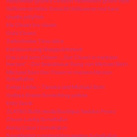
Helloween grünes Gesicht Helloween green face
Helloween rotes Gesicht Helloween red face
Qualle jellyfish
Eis Clown Ice clown
Gold Clown
Zeitscheibe Time slice
Enttäuschung disappointment
Das Lied zum Clown – „Der Clown in meinem
Herzen“ – Der brandneue Song von Michael Bern
Michael Bern Der Clown in meinen Herzen
SchaRaEm
Ewige Liebe – Tamara und Michael Bern
Gelbes Etwas Something yellow
Ente Duck
ZLATKO Butik moda Boutique fashion Porec
Clown Lustig SchaRaEm
König Claun I SchaRaEm
Bauarbeiter construction worker SchaRaEm