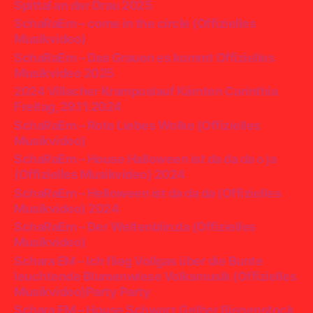
Spittal an der Drau 2025
SchaRaEm – come in the circle (Offizielles
Musikvideo)
SchaRaEm – Das Grauen es kommt Offizielles
Musikvideo 2025
2024 Villacher Krampuslauf Kärnten Carinthia
Freitag, 29.11.2024
SchaRaEm – Rote Liebes Wolke (Offizielles
Musikvideo)
SchaRaEm – House Halloween ist da da da o ja
(Offizielles Musikvideo) 2024
SchaRaEm – Helloween ist da da da (Offizielles
Musikvideo) 2024
SchaRaEm – Der Weltenblinzla (Offizielles
Musikvideo)
Schara EM – Ich flieg Vollgas über die Bunte
leuchtende Blumenwiese Volksmusik (Offizielles
Musikvideo)Party Party
Schara EM – House Schwarz Gelber Bienenstock