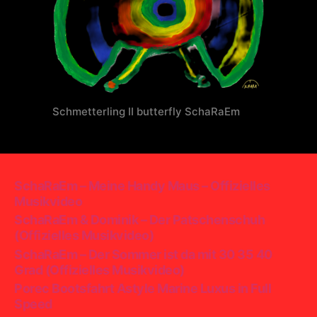
Schmetterling II butterfly SchaRaEm
SchaRaEm – Meine Handy Maus – Offizielles
Musikvideo
SchaRaEm & Dominik – Der Patschenschuh
(Offizielles Musikvideo)
SchaRaEm – Der Sommer ist da mit 30 35 40
Grad (Offizielles Musikvideo)
Porec Bootsfahrt Astyle Marine Luxus in Full
Speed